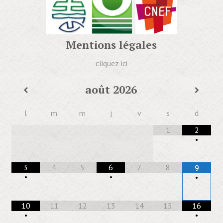
Mentions légales
cliquez ici
août
2026
l
m
m
j
v
s
d
1
2
•
3
4
5
6
7
8
9
•
•
•
10
11
12
13
14
15
16
•
•