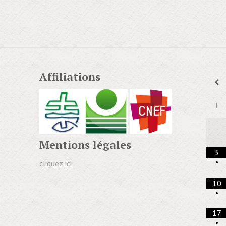
Affiliations
l
Mentions légales
3
•
cliquez ici
10
•
17
•