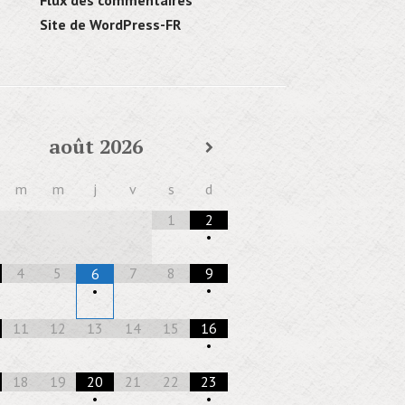
Flux des commentaires
Site de WordPress-FR
août
2026
m
m
j
v
s
d
1
2
•
4
5
7
8
9
6
•
•
11
12
13
14
15
16
•
18
19
20
21
22
23
•
•